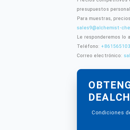
presupuestos personal
Para muestras, precio
sales9@alchemist-ch
Le responderemos lo a
Teléfono:
+86156510
Correo electrónico:
sa
OBTENG
DEALCH
Condiciones de