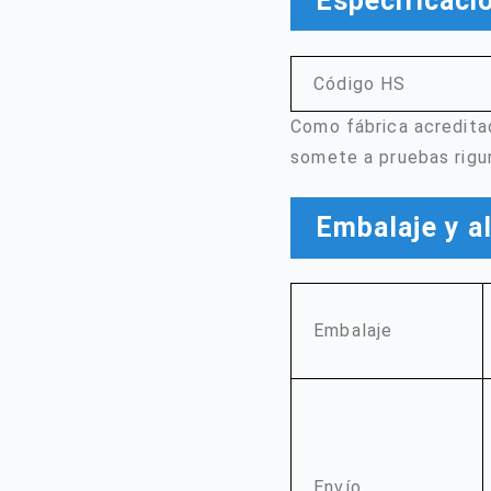
Especificaci
Código HS
Como fábrica acreditad
somete a pruebas rigur
Embalaje y 
Embalaje
Envío