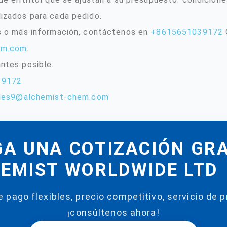
izados para cada pedido.
s o más información, contáctenos en
+8615651039172
em.com
.
ntes posible.
39172
les9@alchemist-chem.com
A UNA COTIZACIÓN GR
EMIST WORLDWIDE LTD
 pago flexibles, precio competitivo, servicio de p
¡consúltenos ahora!