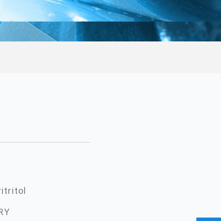
ritritol
RY