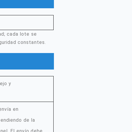
ad; cada lote se
eguridad constantes.
ejo y
envía en
endiendo de la
nel. El envío debe