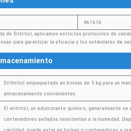
ones
461616
a de Eritritol, aplicamos estrictos protocolos de calid
osas para garantizar la eficacia y los estándares de s
almacenamiento
Erithritol empaquetado en bolsas de 5 kg para un man
almacenamiento convenientes.
El eritritol, un edulcorante químico, generalmente se 
contenedores sellados resistentes a la humedad. Dep
cantidad, puede estar en bolsas o contenedores a gra