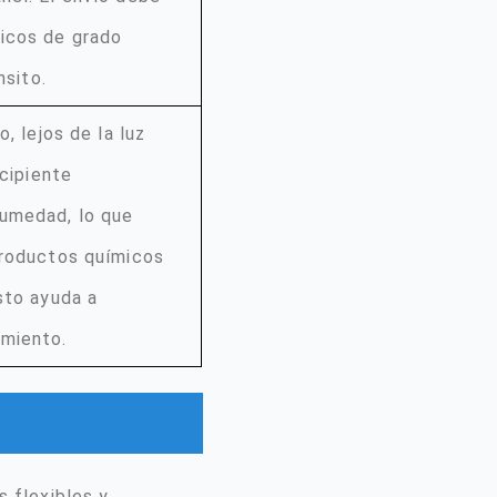
micos de grado
nsito.
, lejos de la luz
ecipiente
humedad, lo que
productos químicos
sto ayuda a
amiento.
s flexibles y