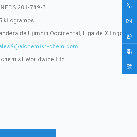
INECS 201-789-3
5 kilogramos
andera de Ujimqin Occidental, Liga de Xilingol, Mon
ales9@alchemist-chem.com
lchemist Worldwide Ltd