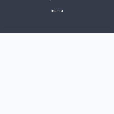
marca
PONTE EN CONTACTO
+8615651039172
sales9@alchemist-chem.com