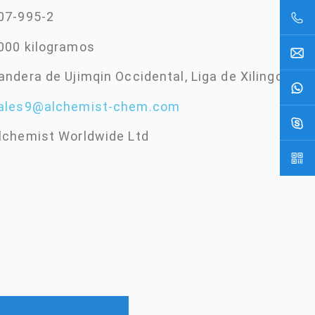
07-995-2
000 kilogramos
andera de Ujimqin Occidental, Liga de Xilingol, Mon
ales9@alchemist-chem.com
lchemist Worldwide Ltd