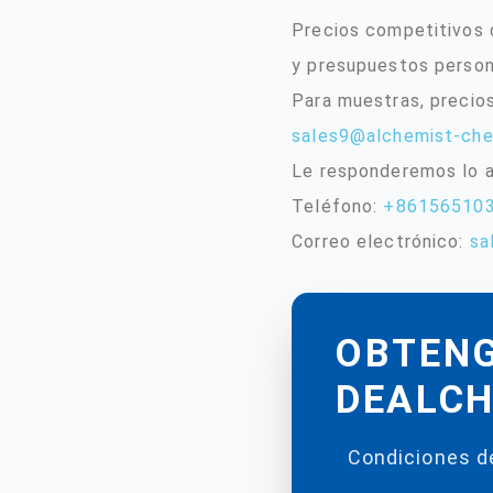
Precios competitivos d
y presupuestos person
Para muestras, precio
sales9@alchemist-ch
Le responderemos lo a
Teléfono:
+86156510
Correo electrónico:
sa
OBTENG
DEALCH
Condiciones de