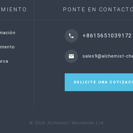
IMIENTO
PONTE EN CONTACT
rmación
+8615651039172
emento
sales9@alchemist-c
rca
SOLICITE UNA COTIZAC
©
2026
Alchemist Worldwide Ltd