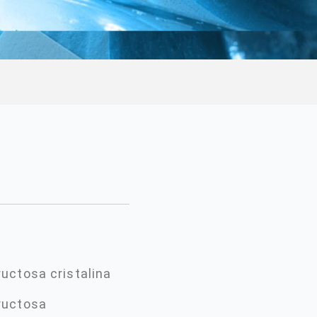
ructosa cristalina
ructosa