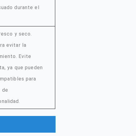
cuado durante el
resco y seco.
a evitar la
iento. Evite
cta, ya que pueden
ompatibles para
s de
nalidad.