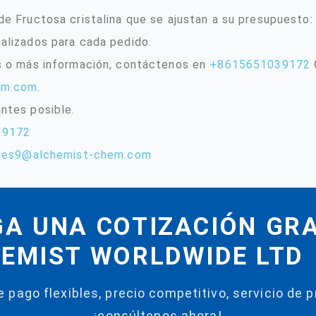
e Fructosa cristalina que se ajustan a su presupuesto:
alizados para cada pedido.
s o más información, contáctenos en
+8615651039172
em.com
.
ntes posible.
39172
les9@alchemist-chem.com
A UNA COTIZACIÓN GR
EMIST WORLDWIDE LTD
 pago flexibles, precio competitivo, servicio de p
¡consúltenos ahora!